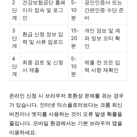
2
건강보험공단 홈페
5-
공인인증서 또는
단
이지 접속 및 로그
10
간편인증 수단 준
계
인
분
비
3
15-
개인 정보 및 계
환급 신청 정보 입
단
20
좌 정보 오타 확
력 및 서류 업로드
계
분
인
4
5-
최종 검토 및 신청
제출 전 모든 입
단
10
서 제출
력 사항 재확인
계
분
온라인 신청 시 브라우저 호환성 문제를 겪는 경우
가 있습니다. 인터넷 익스플로러보다는 크롬 최신
버전이나 엣지를 사용하는 것이 오류 발생 확률을
줄입니다. 모바일 환경에서는 기본 브라우저 앱을
이용하세요.