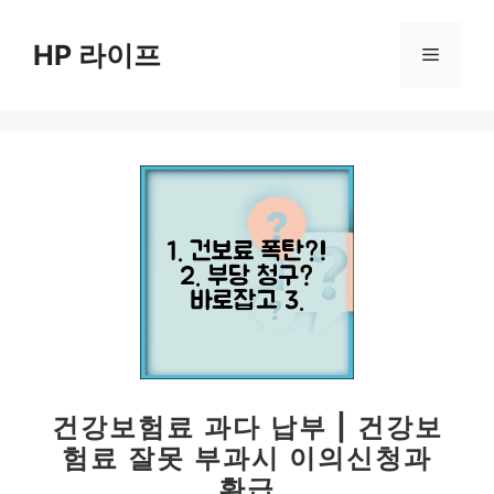
컨
텐
HP 라이프
메
츠
로
뉴
건
너
뛰
기
건강보험료 과다 납부 | 건강보
험료 잘못 부과시 이의신청과
환급