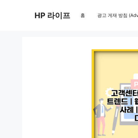
컨
텐
HP 라이프
홈
광고 게재 방침 (Adver
츠
로
건
너
뛰
기