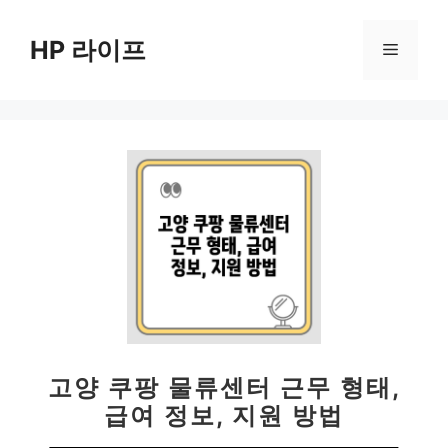
컨
텐
HP 라이프
메
츠
로
뉴
건
너
뛰
기
고양 쿠팡 물류센터 근무 형태,
급여 정보, 지원 방법