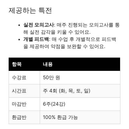
제공하는 특전
실전 모의고사
: 매주 진행되는 모의고사를 통
해 실전 감각을 키울 수 있어요.
개별 피드백
: 매 수업 후 개별적으로 피드백
을 제공하여 약점을 보완할 수 있어요.
항목
내용
수강료
50만 원
시간표
주 4회 (화, 목, 토, 일)
마감반
6주(24강)
환급반
100% 환급 가능