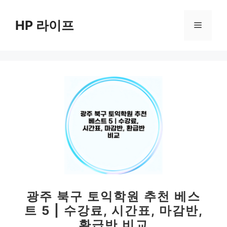
컨
텐
HP 라이프
메
츠
로
뉴
건
너
뛰
기
광주 북구 토익학원 추천 베스
트 5 | 수강료, 시간표, 마감반,
환급반 비교