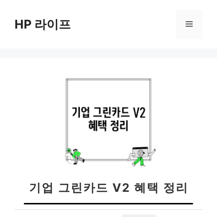
컨
텐
HP 라이프
메
츠
로
뉴
건
너
뛰
기
기업 그린카드 V2 혜택 정리