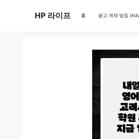
컨
텐
HP 라이프
홈
광고 게재 방침 (Adver
츠
로
건
너
뛰
기