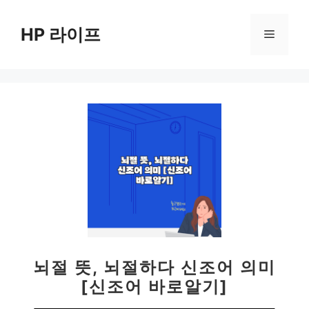
컨
텐
HP 라이프
메
츠
로
뉴
건
너
뛰
기
뇌절 뜻, 뇌절하다 신조어 의미
[신조어 바로알기]