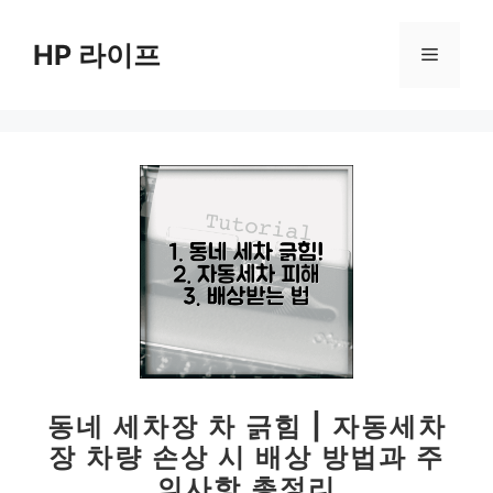
컨
텐
HP 라이프
메
츠
로
뉴
건
너
뛰
기
동네 세차장 차 긁힘 | 자동세차
장 차량 손상 시 배상 방법과 주
의사항 총정리