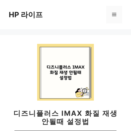
컨
텐
HP 라이프
메
츠
로
뉴
건
너
뛰
기
디즈니플러스 IMAX 화질 재생
안될때 설정법