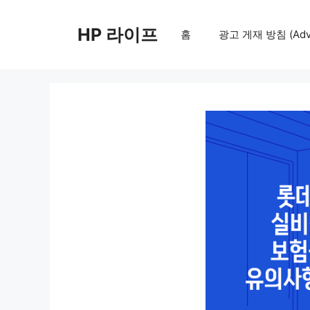
컨
텐
HP 라이프
홈
광고 게재 방침 (Adver
츠
로
건
너
뛰
기