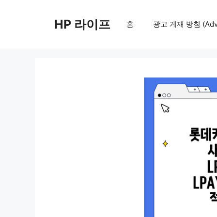
컨
텐
HP 라이프
홈
광고 게재 방침 (Adver
츠
로
건
너
뛰
기