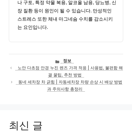
나 구토, 특정 약물 복용, 알코올 남용, 당뇨병, 신
장 질환 등이 원인이 될 수 있습니다. 만성적인
스트레스 또한 체내 마그네슘 수치를 감소시키
는 요인입니다.
카
정보
테
노안 다초점 안경 누진 렌즈 가격 적응 | 사용법, 불편함 해
고
결 꿀팁, 추천 방법
리
동네 세차장 차 긁힘 | 자동세차장 차량 손상 시 배상 방법
과 주의사항 총정리
최신 글