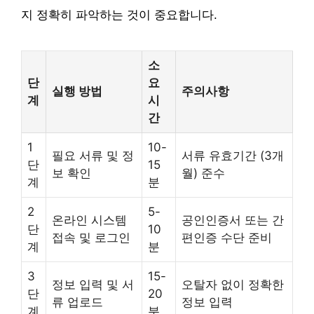
지 정확히 파악하는 것이 중요합니다.
소
단
요
실행 방법
주의사항
계
시
간
1
10-
필요 서류 및 정
서류 유효기간 (3개
단
15
보 확인
월) 준수
계
분
2
5-
온라인 시스템
공인인증서 또는 간
단
10
접속 및 로그인
편인증 수단 준비
계
분
3
15-
정보 입력 및 서
오탈자 없이 정확한
단
20
류 업로드
정보 입력
계
분