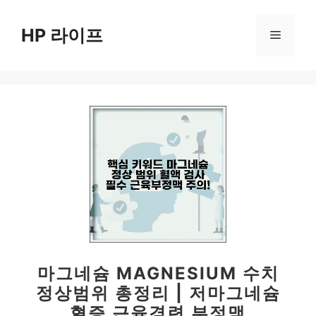
컨
텐
HP 라이프
메
츠
로
뉴
건
너
뛰
기
마그네슘 MAGNESIUM 수치
정상범위 총정리 | 저마그네슘
혈증 근육경련 부정맥