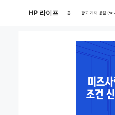
컨
텐
HP 라이프
홈
광고 게재 방침 (Adver
츠
로
건
너
뛰
기