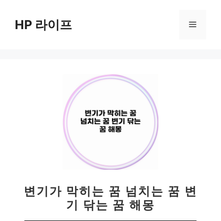
컨
텐
HP 라이프
메
츠
로
뉴
건
너
뛰
기
변기가 막히는 꿈 넘치는 꿈 변
기 닦는 꿈 해몽