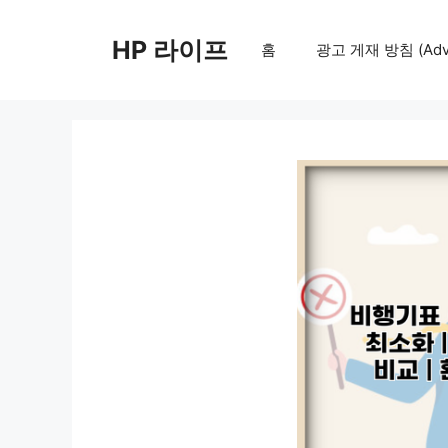
컨
텐
HP 라이프
홈
광고 게재 방침 (Adver
츠
로
건
너
뛰
기