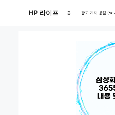
컨
텐
HP 라이프
홈
광고 게재 방침 (Adver
츠
로
건
너
뛰
기