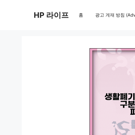
컨
텐
HP 라이프
홈
광고 게재 방침 (Adver
츠
로
건
너
뛰
기