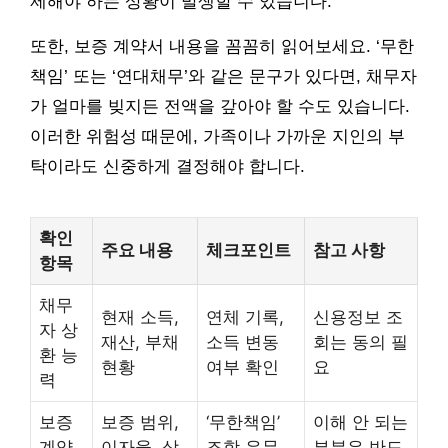
제해야 하는 상황이 발생할 수 있습니다.
또한, 보증 계약서 내용을 꼼꼼히 읽어보세요. ‘무한
책임’ 또는 ‘연대채무’와 같은 문구가 있다면, 채무자
가 얼마를 빚지든 전액을 갚아야 할 수도 있습니다.
이러한 위험성 때문에, 가족이나 가까운 지인의 부
탁이라도 신중하게 결정해야 합니다.
확인
주요 내용
체크포인트
참고 사항
항목
채무
현재 소득,
연체 기록,
신용정보 조
자 상
재산, 부채
소득 변동
회는 동의 필
환 능
현황
여부 확인
요
력
보증
보증 범위,
‘무한책임’
이해 안 되는
계약
이자율, 상
조항 유무
부분은 반드