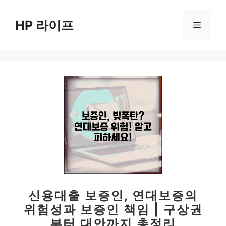
컨
텐
HP 라이프
메
츠
로
뉴
건
너
뛰
기
신용대출 보증인, 연대보증의
위험성과 보증인 책임 | 구상권
부터 대안까지 총정리