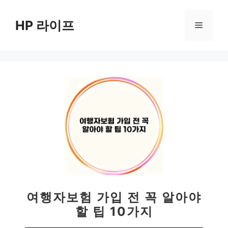
컨
텐
HP 라이프
메
츠
로
뉴
건
너
뛰
기
여행자보험 가입 전 꼭 알아야
할 팁 10가지