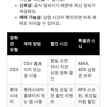
신뢰성:
공식 정보이기 때문에 최신 정보가
제공돼요.
예매 가능성:
상영 시간이 확인되면 바로 예
매로 이어질 수 있어요.
영화
특별관 소
관
예매 방법
할인 시간
식
유형
평일 오전
CGV 홈페
IMAX,
10시 이전
CGV
이지 또는
4DX 상영
상영 영화 할
앱 사용
관 보유
인
롯데
롯데시네마
특정 요일 오
RPX 스크
시네
홈페이지 또
전 할인 이벤
린, 토요일
마
는 앱 사용
트
아침 할인