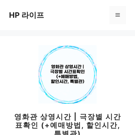
컨
텐
HP 라이프
메
츠
로
뉴
건
너
뛰
기
영화관 상영시간 | 극장별 시간
표확인 (+예매방법, 할인시간,
특별관)