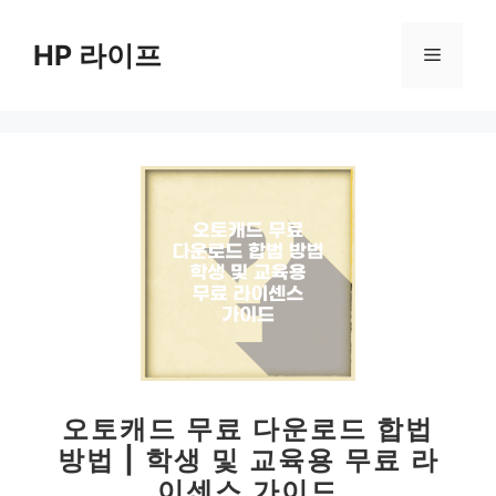
컨
텐
HP 라이프
메
츠
로
뉴
건
너
뛰
기
오토캐드 무료 다운로드 합법
방법 | 학생 및 교육용 무료 라
이센스 가이드