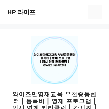
컨
텐
HP 라이프
메
츠
로
뉴
건
너
뛰
기
와이즈만영재교육 부천중동센
터 | 등록비 | 영재 프로그램 |
입시 연계 커리큘럼 | 강사진 |