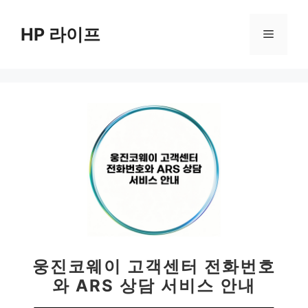
컨
텐
HP 라이프
메
츠
로
뉴
건
너
뛰
기
웅진코웨이 고객센터 전화번호
와 ARS 상담 서비스 안내