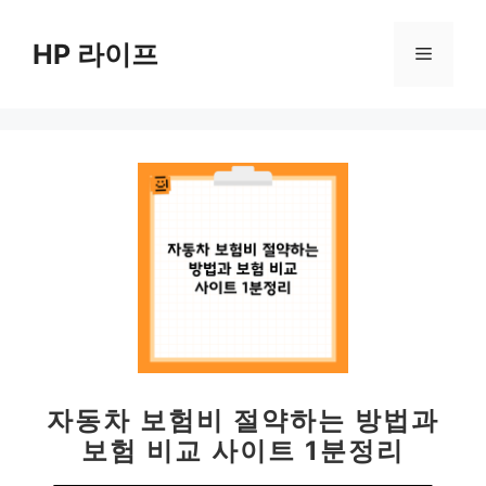
컨
텐
HP 라이프
메
츠
로
뉴
건
너
뛰
기
자동차 보험비 절약하는 방법과
보험 비교 사이트 1분정리