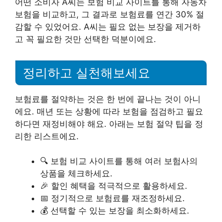
어떤 소비자 A씨는 보험 비교 사이트를 통해 자동차
보험을 비교하고, 그 결과로 보험료를 연간 30% 절
감할 수 있었어요. A씨는 필요 없는 보장을 제거하
고 꼭 필요한 것만 선택한 덕분이에요.
정리하고 실천해보세요
보험료를 절약하는 것은 한 번에 끝나는 것이 아니
에요. 매년 또는 상황에 따라 보험을 점검하고 필요
하다면 재정비해야 해요. 아래는 보험 절약 팁을 정
리한 리스트에요.
🔍 보험 비교 사이트를 통해 여러 보험사의
상품을 체크하세요.
🎉 할인 혜택을 적극적으로 활용하세요.
📅 정기적으로 보험료를 재조정하세요.
💰 선택할 수 있는 보장을 최소화하세요.