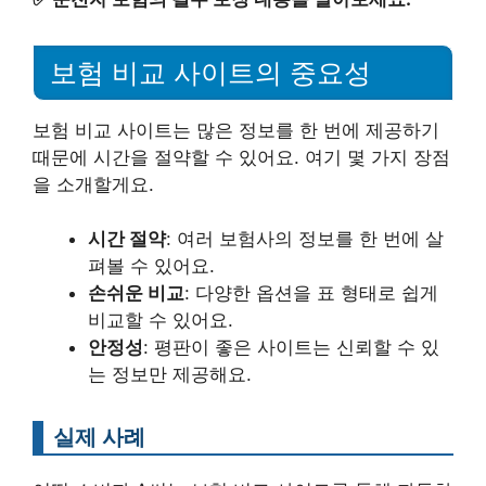
보험 비교 사이트의 중요성
보험 비교 사이트는 많은 정보를 한 번에 제공하기
때문에 시간을 절약할 수 있어요. 여기 몇 가지 장점
을 소개할게요.
시간 절약
: 여러 보험사의 정보를 한 번에 살
펴볼 수 있어요.
손쉬운 비교
: 다양한 옵션을 표 형태로 쉽게
비교할 수 있어요.
안정성
: 평판이 좋은 사이트는 신뢰할 수 있
는 정보만 제공해요.
실제 사례