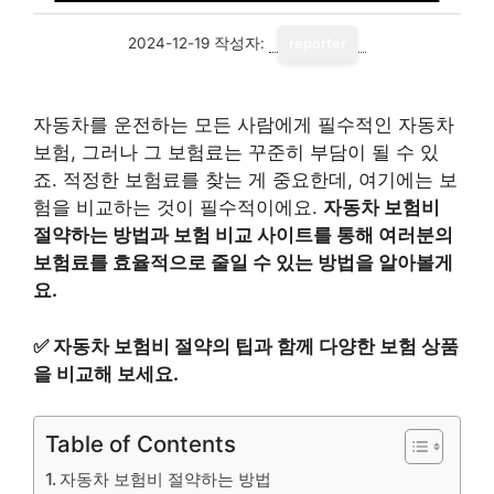
2024-12-19
작성자:
reporter
자동차를 운전하는 모든 사람에게 필수적인 자동차
보험, 그러나 그 보험료는 꾸준히 부담이 될 수 있
죠. 적정한 보험료를 찾는 게 중요한데, 여기에는 보
험을 비교하는 것이 필수적이에요.
자동차 보험비
절약하는 방법과 보험 비교 사이트를 통해 여러분의
보험료를 효율적으로 줄일 수 있는 방법을 알아볼게
요.
✅
자동차 보험비 절약의 팁과 함께 다양한 보험 상품
을 비교해 보세요.
Table of Contents
자동차 보험비 절약하는 방법