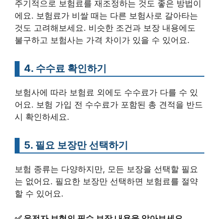
주기적으로 보험료를 재조정하는 것도 좋은 방법이
에요. 보험료가 비쌀 때는 다른 보험사로 갈아타는
것도 고려해보세요. 비슷한 조건과 보장 내용에도
불구하고 보험사는 가격 차이가 있을 수 있어요.
4. 수수료 확인하기
보험사에 따라 보험료 외에도 수수료가 다를 수 있
어요. 보험 가입 전 수수료가 포함된 총 견적을 반드
시 확인하세요.
5. 필요 보장만 선택하기
보험 종류는 다양하지만, 모든 보장을 선택할 필요
는 없어요. 필요한 보장만 선택하면 보험료를 절약
할 수 있어요.
✅
운전자 보험의 필수 보장 내용을 알아보세요.