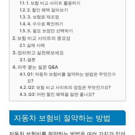
1. 보험 비교 사이트 활용하기
2. 할인 혜택 알아보기
3. 보험료 재조정
4. 수수료 확인하기
5. 필요 보장만 선택하기
보험 비교 사이트의 중요성
실제 사례
정리하고 실천해보세요
결론
자주 묻는 질문 Q&A
Q1: 자동차 보험비를 절약하는 방법은 무엇인가
요?
Q2: 보험 비교 사이트의 장점은 무엇인가요?
Q3: 어떤 할인 혜택을 알면 좋나요?
자동차 보험비 절약하는 방법
자동차 보험비를 절약하는 방법은 여러 가지가 있어