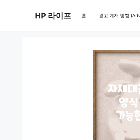
컨
텐
HP 라이프
홈
광고 게재 방침 (Adver
츠
로
건
너
뛰
기