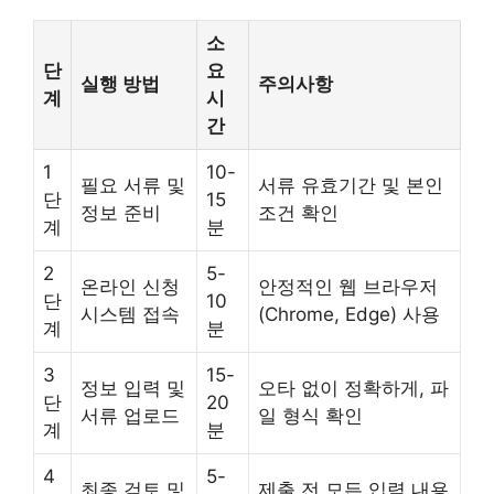
소
단
요
실행 방법
주의사항
계
시
간
1
10-
필요 서류 및
서류 유효기간 및 본인
단
15
정보 준비
조건 확인
계
분
2
5-
온라인 신청
안정적인 웹 브라우저
단
10
시스템 접속
(Chrome, Edge) 사용
계
분
3
15-
정보 입력 및
오타 없이 정확하게, 파
단
20
서류 업로드
일 형식 확인
계
분
4
5-
최종 검토 및
제출 전 모든 입력 내용