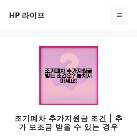
컨
텐
HP 라이프
메
츠
로
뉴
건
너
뛰
기
조기폐차 추가지원금 조건 | 추
가 보조금 받을 수 있는 경우