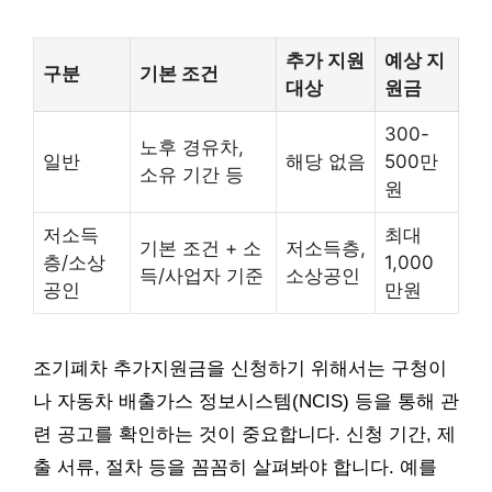
추가 지원
예상 지
구분
기본 조건
대상
원금
300-
노후 경유차,
일반
해당 없음
500만
소유 기간 등
원
저소득
최대
기본 조건 + 소
저소득층,
층/소상
1,000
득/사업자 기준
소상공인
공인
만원
조기폐차 추가지원금을 신청하기 위해서는 구청이
나 자동차 배출가스 정보시스템(NCIS) 등을 통해 관
련 공고를 확인하는 것이 중요합니다. 신청 기간, 제
출 서류, 절차 등을 꼼꼼히 살펴봐야 합니다. 예를