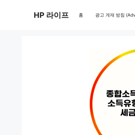
컨
텐
HP 라이프
홈
광고 게재 방침 (Adver
츠
로
건
너
뛰
기