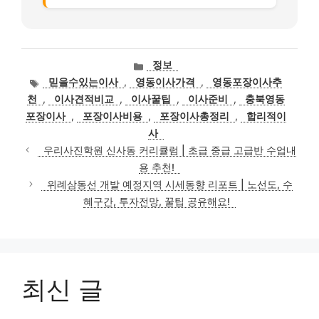
카
정보
테
태
믿을수있는이사
,
영동이사가격
,
영동포장이사추
고
그
천
,
이사견적비교
,
이사꿀팁
,
이사준비
,
충북영동
리
포장이사
,
포장이사비용
,
포장이사총정리
,
합리적이
사
우리사진학원 신사동 커리큘럼 | 초급 중급 고급반 수업내
용 추천!
위례삼동선 개발 예정지역 시세동향 리포트 | 노선도, 수
혜구간, 투자전망, 꿀팁 공유해요!
최신 글