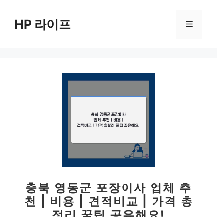
컨
텐
HP 라이프
메
츠
로
뉴
건
너
뛰
기
충북 영동군 포장이사 업체 추
천 | 비용 | 견적비교 | 가격 총
정리 꿀팁 공유해요!