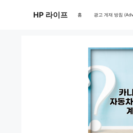
컨
텐
HP 라이프
홈
광고 게재 방침 (Adver
츠
로
건
너
뛰
기