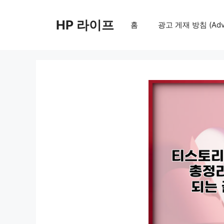
컨
텐
HP 라이프
홈
광고 게재 방침 (Adver
츠
로
건
너
뛰
기