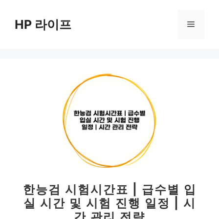
컨
텐
HP 라이프
메
츠
로
뉴
건
너
뛰
기
한능검 시험시간표 | 급수별 입
실 시간 및 시험 진행 일정 | 시
간 관리 전략