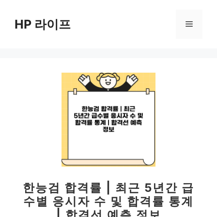
컨
텐
HP 라이프
메
츠
로
뉴
건
너
뛰
기
한능검 합격률 | 최근 5년간 급
수별 응시자 수 및 합격률 통계
| 합격선 예측 정보