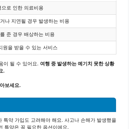
병으로 인한 의료비용
거나 지연될 경우 발생하는 비용
를 준 경우 배상하는 비용
지원을 받을 수 있는 서비스
이 될 수 있어요.
여행 중 발생하는 예기치 못한 상황
요.
알아보세요.
 특약 가입도 고려해야 해요. 사고나 손해가 발생했을
런 특약은 꼭 필요한 옵션이에요.