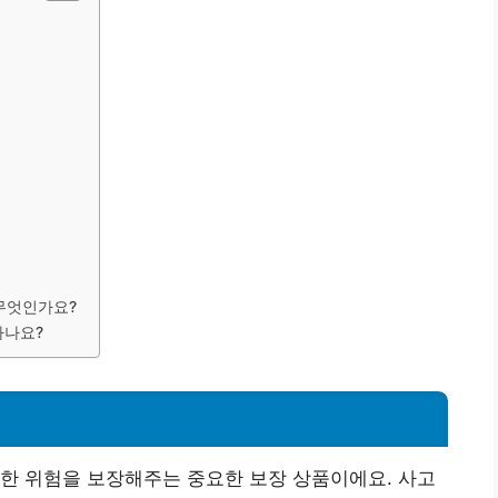
 무엇인가요?
하나요?
한 위험을 보장해주는 중요한 보장 상품이에요. 사고