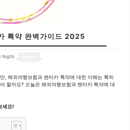
 특약 완벽가이드 2025
6
작성자:
reporter
만, 해외여행보험과 렌터카 특약에 대한 이해는 특히
해야 할까요? 오늘은 해외여행보험과 렌터카 특약에 대
보세요!