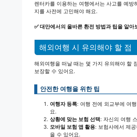
렌터카를 이용하는 여행에서는 사고를 예방하
지를 사전에 고민해야 해요.
✅
대만에서의 올바른 환전 방법과 팁을 알아
해외여행 시 유의해야 할 점
해외여행을 떠날 때는 몇 가지 유의해야 할 
보장할 수 있어요.
안전한 여행을 위한 팁
여행자 등록
: 여행 전에 외교부에 여
요.
상황에 맞는 보험 선택
: 자신의 여행 
모바일 보험 앱 활용
: 보험사에서 제공
을 수 있어요.