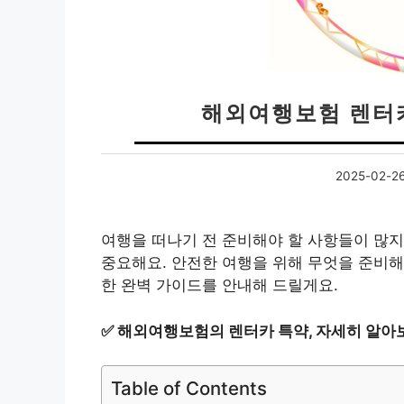
해외여행보험 렌터카
2025-02-2
여행을 떠나기 전 준비해야 할 사항들이 많지
중요해요. 안전한 여행을 위해 무엇을 준비
한 완벽 가이드를 안내해 드릴게요.
✅
해외여행보험의 렌터카 특약, 자세히 알아
Table of Contents