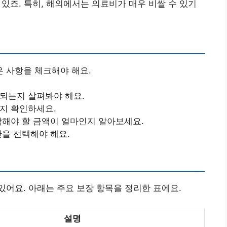
수 있죠. 특히, 해외에서는 의료비가 매우 비쌀 수 있기
 사항을 체크해야 해요.
외되는지 살펴봐야 해요.
한지 확인하세요.
부담해야 할 금액이 얼마인지 알아보세요.
간을 선택해야 해요.
어요. 아래는 주요 보장 항목을 정리한 표에요.
설명