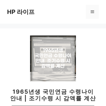
컨
텐
HP 라이프
메
츠
로
뉴
건
너
뛰
기
1965년생 국민연금 수령나이
안내 | 조기수령 시 감액률 계산