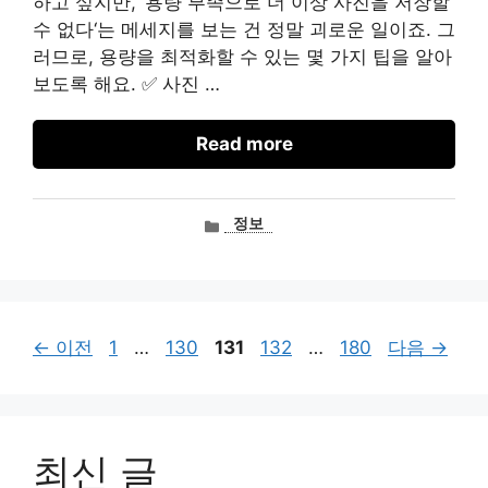
하고 싶지만, ‘용량 부족으로 더 이상 사진을 저장할
수 없다‘는 메세지를 보는 건 정말 괴로운 일이죠. 그
러므로, 용량을 최적화할 수 있는 몇 가지 팁을 알아
보도록 해요. ✅ 사진 …
Read more
카
정보
테
고
리
페
페
페
페
페
←
이전
1
…
130
131
132
…
180
다음
→
이
이
이
이
이
지
지
지
지
지
최신 글