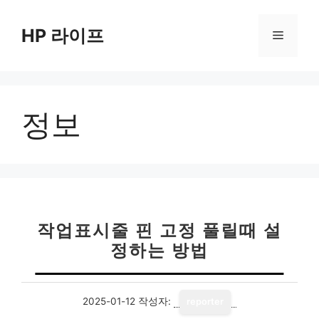
컨
텐
HP 라이프
메
츠
로
뉴
건
너
정보
뛰
기
작업표시줄 핀 고정 풀릴때 설
정하는 방법
2025-01-12
작성자:
reporter