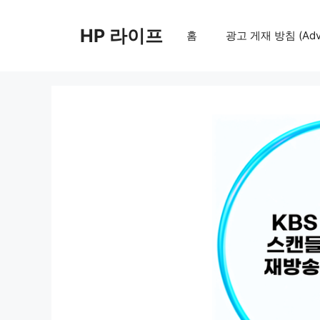
컨
텐
HP 라이프
홈
광고 게재 방침 (Adver
츠
로
건
너
뛰
기