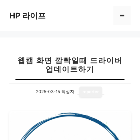
컨
텐
HP 라이프
메
츠
로
뉴
건
너
뛰
기
웹캠 화면 깜빡일때 드라이버
업데이트하기
2025-03-15
작성자:
reporter