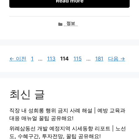
Read more
카
정보
테
고
리
페
페
페
페
페
←
이전
1
…
113
114
115
…
181
다음
→
이
이
이
이
이
지
지
지
지
지
최신 글
직장 내 성희롱 행위 금지 사례 해설 | 예방 교육과
대응 매뉴얼 꿀팁 공유해요!
위례삼동선 개발 예정지역 시세동향 리포트 | 노선
도, 수혜구간, 투자전망, 꿀팁 공유해요!