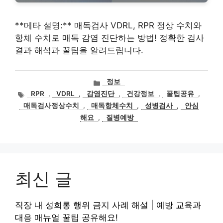
**메타 설명:** 매독검사 VDRL, RPR 정상 수치와
항체 수치로 매독 감염 진단하는 방법! 정확한 검사
결과 해석과 꿀팁을 알려드립니다.
카
정보
테
태
RPR
,
VDRL
,
감염진단
,
건강정보
,
꿀팁공유
,
고
그
매독검사정상수치
,
매독항체수치
,
성병검사
,
안심
리
해요
,
질병예방
최신 글
직장 내 성희롱 행위 금지 사례 해설 | 예방 교육과
대응 매뉴얼 꿀팁 공유해요!