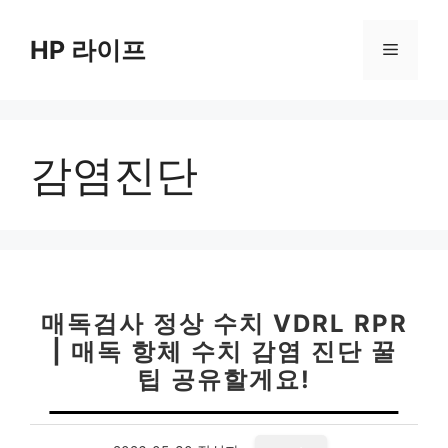
컨
텐
HP 라이프
메
츠
로
뉴
건
너
감염진단
뛰
기
매독검사 정상 수치 VDRL RPR
| 매독 항체 수치 감염 진단 꿀
팁 공유할게요!