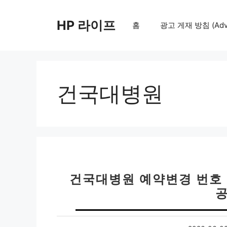
컨
텐
HP 라이프
홈
광고 게재 방침 (Adver
츠
로
건
너
뛰
건국대병원
기
건국대병원 예약변경 번호 
공