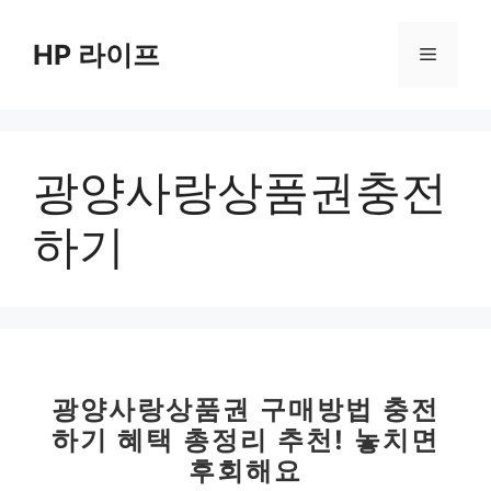
컨
텐
HP 라이프
메
츠
로
뉴
건
너
광양사랑상품권충전
뛰
기
하기
광양사랑상품권 구매방법 충전
하기 혜택 총정리 추천! 놓치면
후회해요