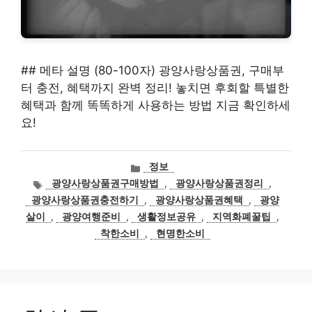
## 메타 설명 (80-100자) 광양사랑상품권, 구매부
터 충전, 혜택까지 완벽 정리! 놓치면 후회할 특별한
혜택과 함께 똑똑하게 사용하는 방법 지금 확인하세
요!
카
정보
테
태
광양사랑상품권구매방법
,
광양사랑상품권정리
,
고
그
광양사랑상품권충전하기
,
광양사랑상품권혜택
,
광양
리
살이
,
광양여행준비
,
생활정보공유
,
지역화폐꿀팁
,
착한소비
,
현명한소비