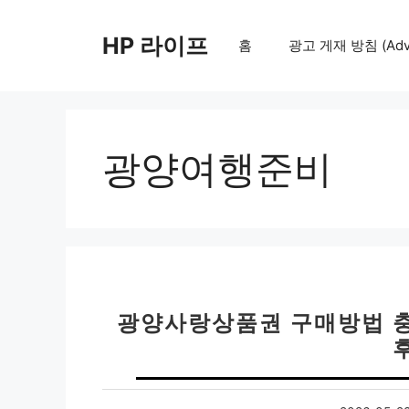
컨
텐
HP 라이프
홈
광고 게재 방침 (Adver
츠
로
건
너
뛰
광양여행준비
기
광양사랑상품권 구매방법 충