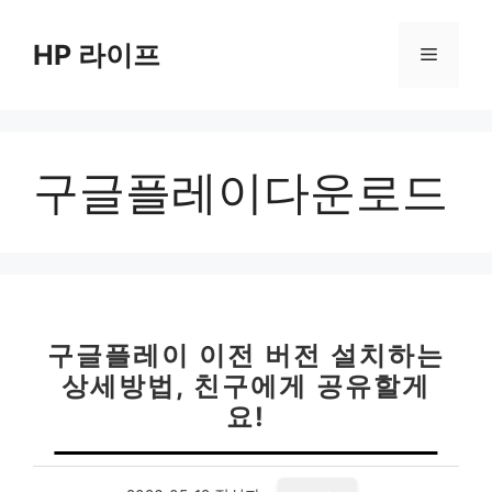
컨
텐
HP 라이프
메
츠
로
뉴
건
너
구글플레이다운로드
뛰
기
구글플레이 이전 버전 설치하는
상세방법, 친구에게 공유할게
요!