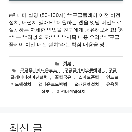
## 메타 설명 (80-100자) **구글플레이 이전 버전
설치, 어렵지 않아요! ✨ 원하는 앱을 옛날 버전으로
설치하는 자세한 방법을 친구에게 공유해보세요! 🚀
** — **작성 의도:** * **제목 내용 요약:** “구글
플레이 이전 버전 설치”라는 핵심 내용을 명…
카
정보
테
태
구글플레이다운로드
,
구글플레이오류해결
,
구글
고
그
플레이이전버전설치
,
꿀팁공유
,
스마트폰팁
,
안드로
리
이드앱설치
,
앱다운로드방법
,
오래된앱설치
,
유용한
정보
,
이전버전앱설치
최신 글