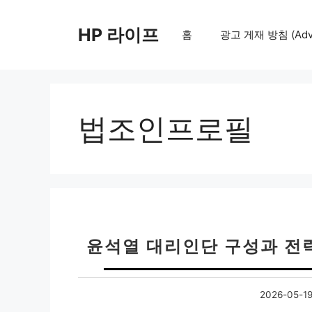
컨
텐
HP 라이프
홈
광고 게재 방침 (Adver
츠
로
건
너
뛰
법조인프로필
기
윤석열 대리인단 구성과 전략
2026-05-1