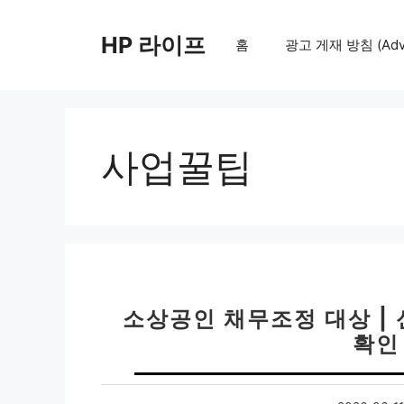
컨
텐
HP 라이프
홈
광고 게재 방침 (Adver
츠
로
건
너
뛰
사업꿀팁
기
소상공인 채무조정 대상 | 
확인