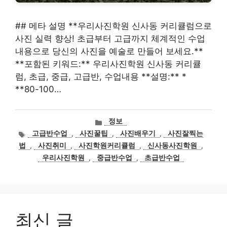
## 메타 설명 **우리사진학원 신사동 커리큘럼으로
사진 실력 향상! 초급부터 고급까지 체계적인 수업
내용으로 당신의 사진을 예술로 만들어 보세요.**
**포함된 키워드:** 우리사진학원 신사동 커리큘
럼, 초급, 중급, 고급반, 수업내용 **설명:** *
**80-100…
카
정보
테
태
고급반수업
,
사진꿀팁
,
사진배우기
,
사진잘찍는
고
그
법
,
사진취미
,
사진학원커리큘럼
,
신사동사진학원
,
리
우리사진학원
,
중급반수업
,
초급반수업
최신 글