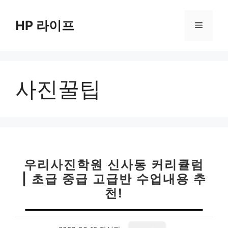
컨
텐
HP 라이프
메
츠
로
뉴
건
너
사진꿀팁
뛰
기
우리사진학원 신사동 커리큘럼
| 초급 중급 고급반 수업내용 추
천!