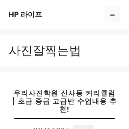
컨
텐
HP 라이프
메
츠
로
뉴
건
너
사진잘찍는법
뛰
기
우리사진학원 신사동 커리큘럼
| 초급 중급 고급반 수업내용 추
천!