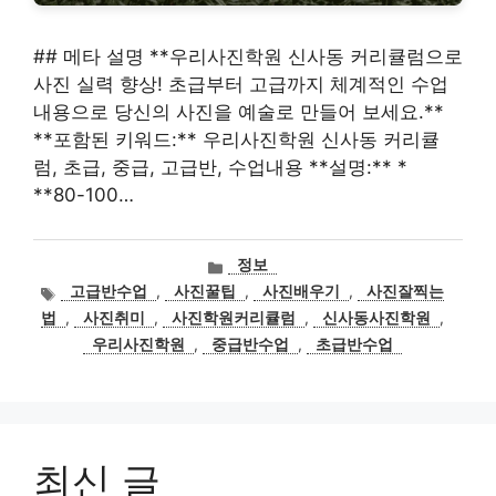
## 메타 설명 **우리사진학원 신사동 커리큘럼으로
사진 실력 향상! 초급부터 고급까지 체계적인 수업
내용으로 당신의 사진을 예술로 만들어 보세요.**
**포함된 키워드:** 우리사진학원 신사동 커리큘
럼, 초급, 중급, 고급반, 수업내용 **설명:** *
**80-100…
카
정보
테
태
고급반수업
,
사진꿀팁
,
사진배우기
,
사진잘찍는
고
그
법
,
사진취미
,
사진학원커리큘럼
,
신사동사진학원
,
리
우리사진학원
,
중급반수업
,
초급반수업
최신 글