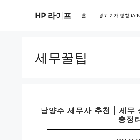
컨
텐
HP 라이프
홈
광고 게재 방침 (Adver
츠
로
건
너
뛰
세무꿀팁
기
남양주 세무사 추천 | 세무 
총정리