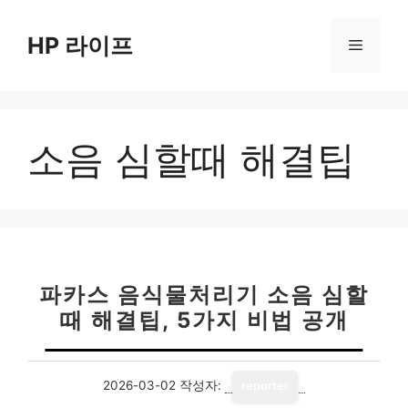
컨
텐
HP 라이프
메
츠
로
뉴
건
너
소음 심할때 해결팁
뛰
기
파카스 음식물처리기 소음 심할
때 해결팁, 5가지 비법 공개
2026-03-02
작성자:
reporter