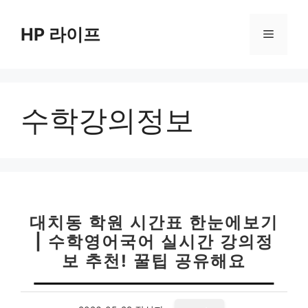
컨
텐
HP 라이프
메
츠
로
뉴
건
너
수학강의정보
뛰
기
대치동 학원 시간표 한눈에보기
| 수학영어국어 실시간 강의정
보 추천! 꿀팁 공유해요