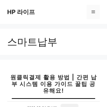
컨
텐
HP 라이프
메
츠
로
뉴
건
너
스마트납부
뛰
기
원클릭결제 활용 방법 | 간편 납
부 시스템 이용 가이드 꿀팁 공
유해요!