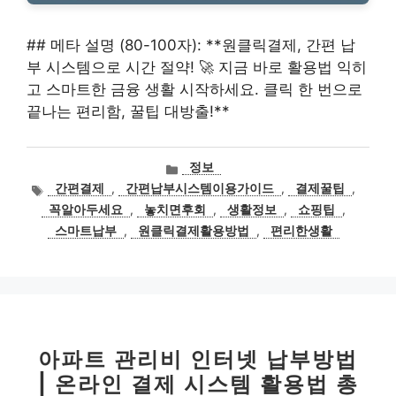
## 메타 설명 (80-100자): **원클릭결제, 간편 납
부 시스템으로 시간 절약! 🚀 지금 바로 활용법 익히
고 스마트한 금융 생활 시작하세요. 클릭 한 번으로
끝나는 편리함, 꿀팁 대방출!**
카
정보
테
태
간편결제
,
간편납부시스템이용가이드
,
결제꿀팁
,
고
그
꼭알아두세요
,
놓치면후회
,
생활정보
,
쇼핑팁
,
리
스마트납부
,
원클릭결제활용방법
,
편리한생활
아파트 관리비 인터넷 납부방법
| 온라인 결제 시스템 활용법 총